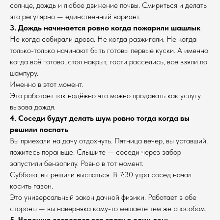
солнце, дождь и любое движение почвы. Смириться и делать
это регулярно — единственный вариант.
3. Дождь начинается ровно когда пожарили шашлык
Не когда собирали дрова. Не когда разжигали. Не когда
только-только начинают быть готовы первые куски. А именно
когда всё готово, стол накрыт, гости расселись, все взяли по
шампуру.
Именно в этот момент.
Это работает так надёжно что можно продавать как услугу
вызова дождя.
4. Соседи будут делать шум ровно тогда когда вы
решили поспать
Вы приехали на дачу отдохнуть. Пятница вечер, вы уставший,
ложитесь пораньше. Слышите — соседи через забор
запустили бензопилу. Ровно в тот момент.
Суббота, вы решили выспаться. В 7:30 утра сосед начал
косить газон.
Это универсальный закон дачной физики. Работает в обе
стороны — вы наверняка кому-то мешаете тем же способом.
5. Черешня созревает вся сразу в один день