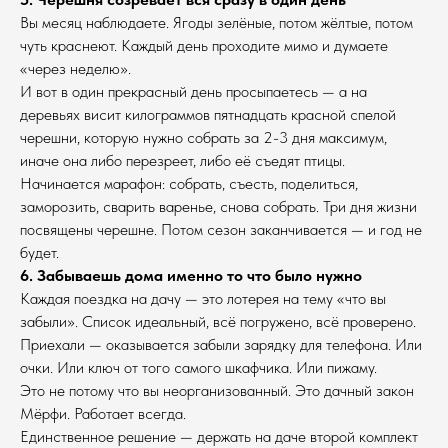
Вы месяц наблюдаете. Ягоды зелёные, потом жёлтые, потом
чуть краснеют. Каждый день проходите мимо и думаете
«через неделю».
И вот в один прекрасный день просыпаетесь — а на
деревьях висит килограммов пятнадцать красной спелой
черешни, которую нужно собрать за 2-3 дня максимум,
иначе она либо перезреет, либо её съедят птицы.
Начинается марафон: собрать, съесть, поделиться,
заморозить, сварить варенье, снова собрать. Три дня жизни
посвящены черешне. Потом сезон заканчивается — и год не
будет.
6. Забываешь дома именно то что было нужно
Каждая поездка на дачу — это лотерея на тему «что вы
забыли». Список идеальный, всё погружено, всё проверено.
Приехали — оказывается забыли зарядку для телефона. Или
очки. Или ключ от того самого шкафчика. Или пижаму.
Это не потому что вы неорганизованный. Это дачный закон
Мёрфи. Работает всегда.
Единственное решение — держать на даче второй комплект