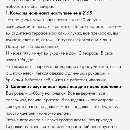
любовью, но без прикрас.
1. Комары начинают наступление в 21:15
Точное время может варьироваться на 10 минут в
зависимости от погоды и региона. Но факт остаётся фактом:
вы сидите на террасе в закатных лучах, всё прекрасно, вы
думаете «вот оно, лето» — и тут появляются они. Один.
Потом три. Потом двадцать.
И через пять минут вы уходите в дом. С террасы. В свой
закат. Обидно.
Что помогает: спираль от комаров, электрофумигатор, свеча
с цитронеллой, лёгкая одежда с длинными рукавами и
брюками. Работает всё, ничто не работает идеально.
2. Сорняки лезут снова через два дня после прополки
Вы провели субботу на грядках. Всё выдернули, всё
разложили, полили. Красота. В понедельник посмотрели —
как будто ничего не делали. Через неделю — как будто вы
просто мечтали что что-то делали.
Это не потому что вы плохо пропалываете. Это природа.
Сорняки быстрее всех остальных растений реагируют на