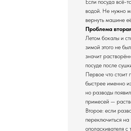
Если посуда всё-т
водой. Не нужно м
вернуть машине е
Проблема вторая
Летом бокалы и ст
зимой этого не бы
значит растворённ
посуде после сушк
Первое что стоит 
быстрее именно из
но разводы появил
примесей — раство
Второе: если разв
переключиться на 
ополаскивателя с 