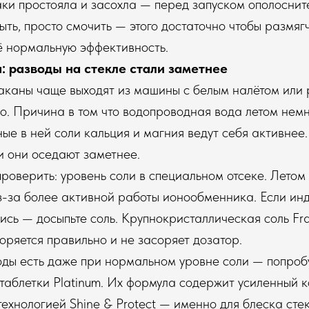
аки простояла и засохла — перед запуском ополоснит
ыть, просто смочить — этого достаточно чтобы размягч
ё нормальную эффективность.
: разводы на стекле стали заметнее
аканы чаще выходят из машины с белым налётом или
ло. Причина в том что водопроводная вода летом немн
ые в ней соли кальция и магния ведут себя активнее
и они оседают заметнее.
проверить: уровень соли в специальном отсеке. Летом
-за более активной работы ионообменника. Если инд
ись — досыпьте соль. Крупнокристаллическая соль Fra
ряется правильно и не засоряет дозатор.
оды есть даже при нормальном уровне соли — попроб
таблетки Platinum. Их формула содержит усиленный 
технологией Shine & Protect — именно для блеска сте