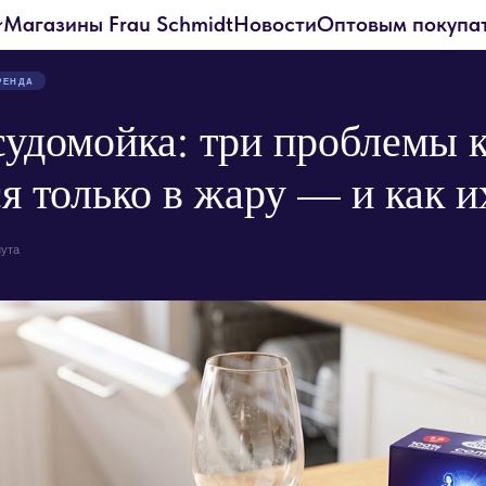
Магазины Frau Schmidt
Новости
Оптовым покупа
РЕНДА
судомойка: три проблемы 
я только в жару — и как 
нута