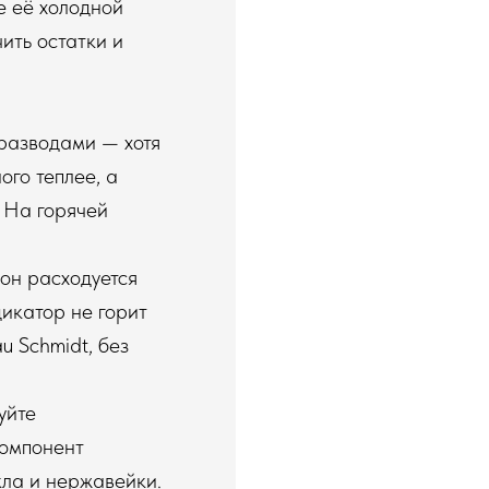
е её холодной
ить остатки и
 разводами — хотя
ого теплее, а
. На горячей
 он расходуется
икатор не горит
u Schmidt, без
уйте
компонент
кла и нержавейки.