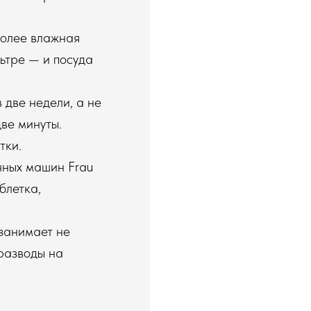
 более влажная
ьтре — и посуда
 две недели, а не
две минуты.
тки.
ечных машин Frau
блетка,
 занимает не
 разводы на