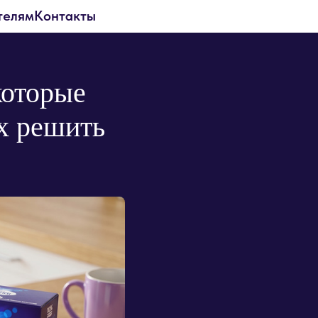
телям
Контакты
которые
их решить