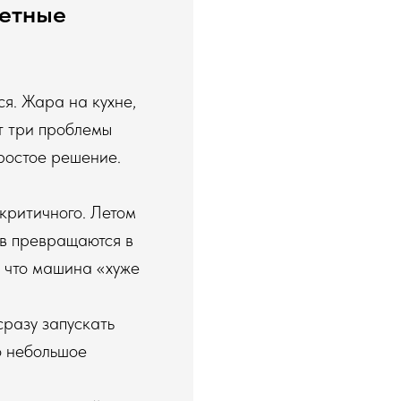
ретные
я. Жара на кухне,
т три проблемы
простое решение.
критичного. Летом
ов превращаются в
 что машина «хуже
сразу запускать
но небольшое