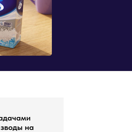
задачами
азводы на