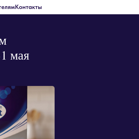
телям
Контакты
ом
1 мая