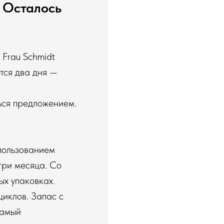
 Осталось
 Frau Schmidt
тся два дня —
ься предложением.
пользованием
три месяца. Со
ых упаковках.
циклов. Запас с
самый