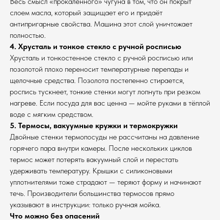
Весь смысл «прокалённого» чугуна в том, что он покрыт
слоем масла, который защищает его и придаёт
антипригарные свойства. Машина этот слой уничтожает
полностью.
4. Хрусталь и тонкое стекло с ручной росписью
Хрусталь и тонкостенное стекло с ручной росписью или
позолотой плохо переносит температурные перепады и
щелочные средства. Позолота постепенно стирается,
роспись тускнеет, тонкие стенки могут лопнуть при резком
нагреве. Если посуда для вас ценна — мойте руками в тёплой
воде с мягким средством.
5. Термосы, вакуумные кружки и термокружки
Двойные стенки термопосуды не рассчитаны на давление
горячего пара внутри камеры. После нескольких циклов
термос может потерять вакуумный слой и перестать
удерживать температуру. Крышки с силиконовыми
уплотнителями тоже страдают — теряют форму и начинают
течь. Производители большинства термосов прямо
указывают в инструкции: только ручная мойка.
Что можно без опасений